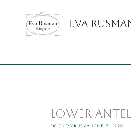
Ga
naar
de
Eva Rusman
inhoud
lower antel
Door
EvaRusman
/
mei 21, 2020