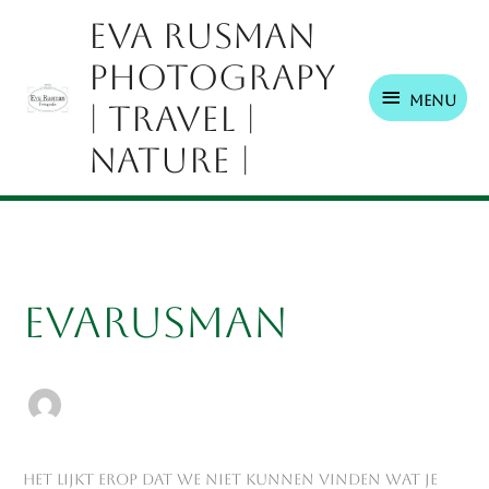
Ga
Menu
Eva Rusman
naar
Photograpy
de
inhoud
Menu
| Travel |
Nature |
Zoek
naar:
EvaRusman
Het lijkt erop dat we niet kunnen vinden wat je