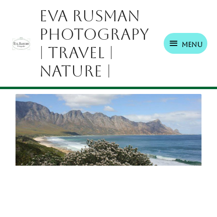
Ga
Menu
Eva Rusman
naar
Photograpy
de
inhoud
Menu
| Travel |
Nature |