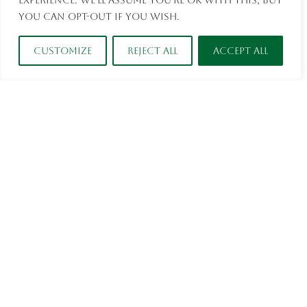
experience. We'll assume you're ok with this, but
you can opt-out if you wish.
Italië
Customize
Reject All
Accept All