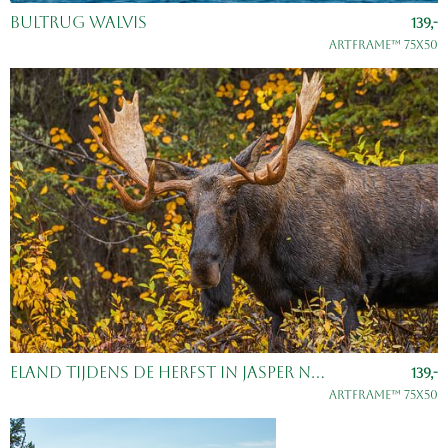
Bultrug walvis
139,-
ArtFrame™ 75x50
Eland tijdens de herfst in Jasper National Park
139,-
ArtFrame™ 75x50