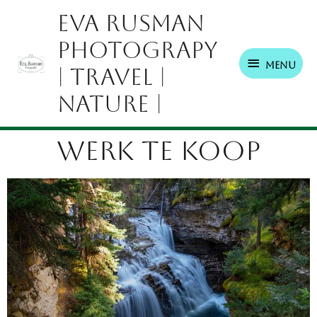
Ga
Menu
Eva Rusman
naar
Photograpy
de
inhoud
Menu
| Travel |
Nature |
WERK TE KOOP