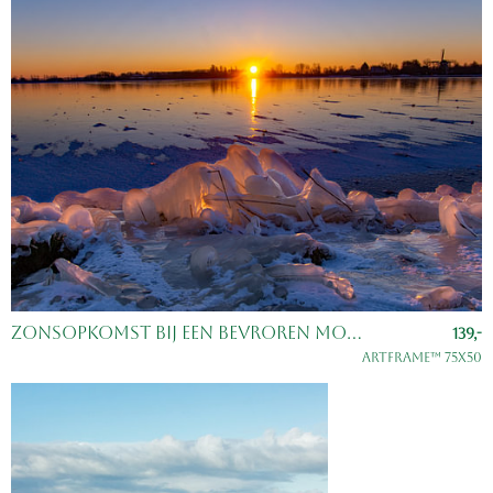
Zonsopkomst bij een bevroren Molenplas in Haarlem
139,-
ArtFrame™ 75x50