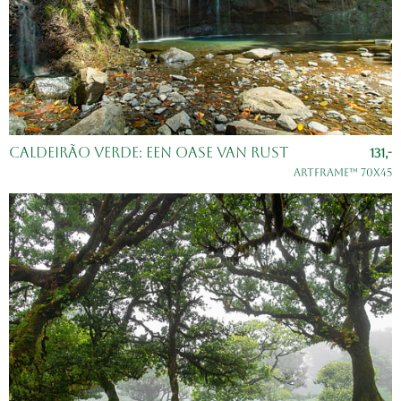
Caldeirão Verde: Een Oase van Rust
131,-
ArtFrame™ 70x45